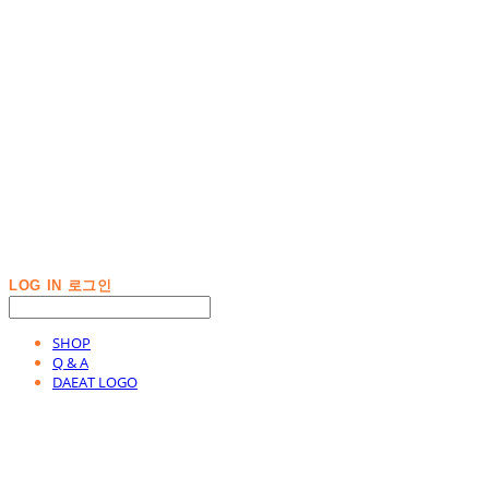
LOG IN
로그인
SHOP
Q & A
DAEAT LOGO