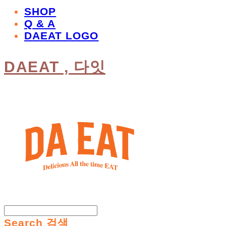
SHOP
Q & A
DAEAT LOGO
DAEAT , 다잇
Search
검색