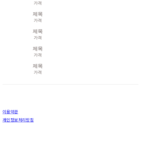
가격
제목
가격
제목
가격
제목
가격
제목
가격
이용약관
개인정보처리방침
사업자정보확인
상호: (주)킴스에프엔디 | 대표: 이상영 | 개인정보관리책임자: 김영연 | 전화: 044-275-5301