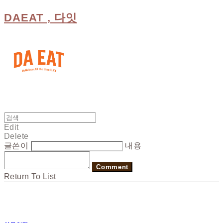
DAEAT , 다잇
Edit
Delete
글쓴이
내용
Comment
Return To List