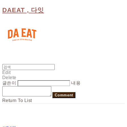
DAEAT , 다잇
Edit
Delete
글쓴이
내용
Comment
Return To List