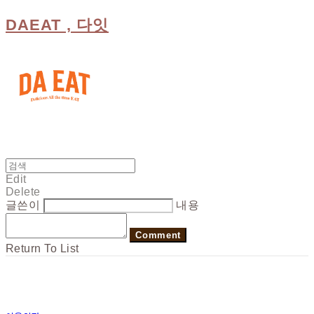
DAEAT , 다잇
Edit
Delete
글쓴이
내용
Comment
Return To List