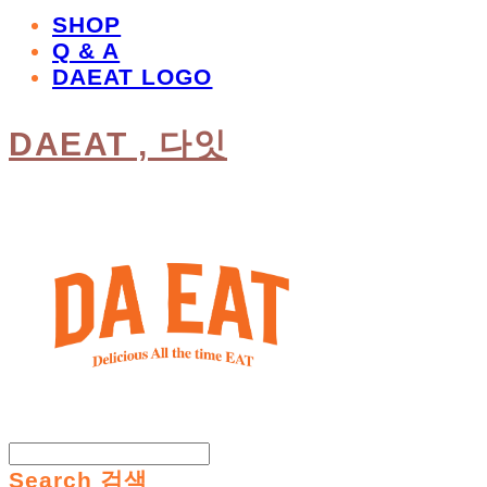
SHOP
Q & A
DAEAT LOGO
DAEAT , 다잇
Search
검색