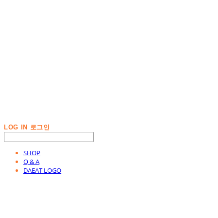
LOG IN
로그인
SHOP
Q & A
DAEAT LOGO