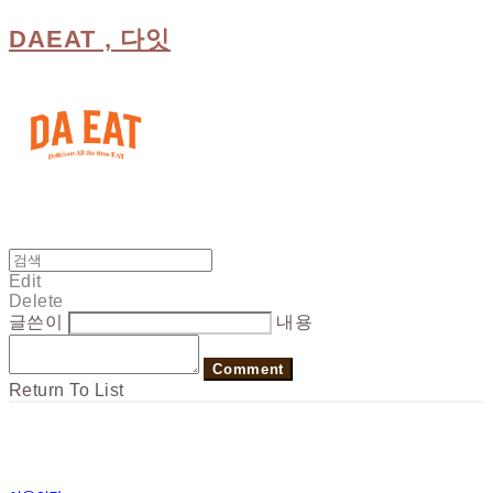
DAEAT , 다잇
Edit
Delete
글쓴이
내용
Comment
Return To List