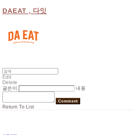
DAEAT , 다잇
Edit
Delete
글쓴이
내용
Comment
Return To List