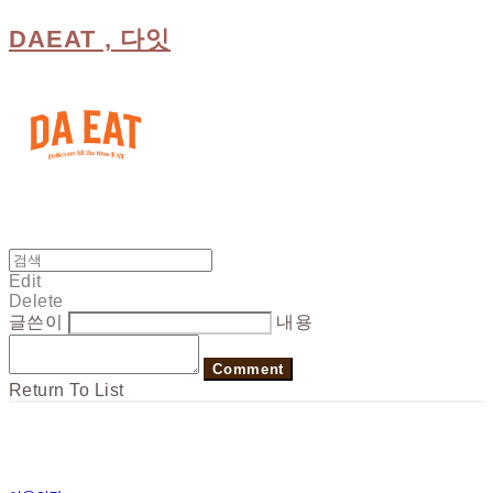
DAEAT , 다잇
Edit
Delete
글쓴이
내용
Comment
Return To List