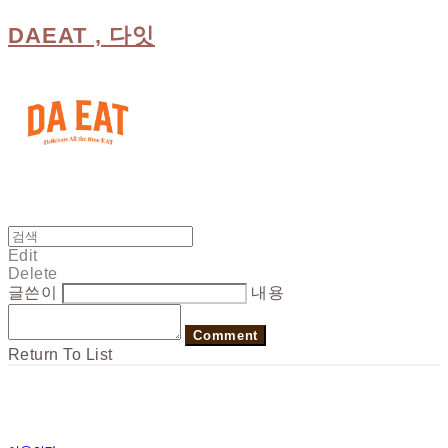
DAEAT , 다잇
Edit
Delete
글쓴이
내용
Comment
Return To List